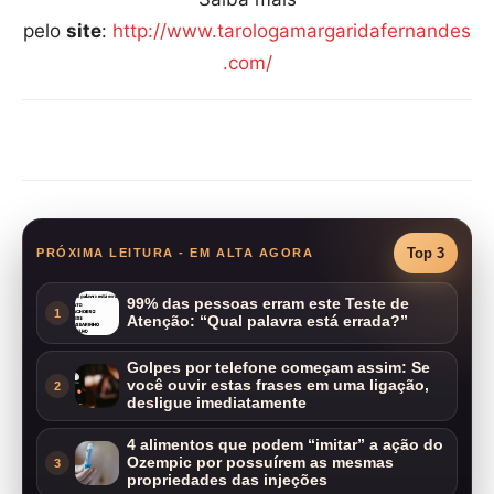
pelo
site
:
http://www.tarologamargaridafernandes
.com/
Compartilhar
Top 3
PRÓXIMA LEITURA - EM ALTA AGORA
99% das pessoas erram este Teste de
1
Atenção: “Qual palavra está errada?”
Golpes por telefone começam assim: Se
você ouvir estas frases em uma ligação,
2
desligue imediatamente
4 alimentos que podem “imitar” a ação do
Ozempic por possuírem as mesmas
3
propriedades das injeções