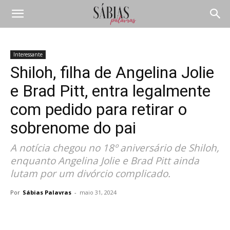
Interessante
Shiloh, filha de Angelina Jolie
e Brad Pitt, entra legalmente
com pedido para retirar o
sobrenome do pai
A notícia chegou no 18º aniversário de Shiloh,
enquanto Angelina Jolie e Brad Pitt ainda
lutam por um divórcio complicado.
Por
Sábias Palavras
-
maio 31, 2024
Compartilhar