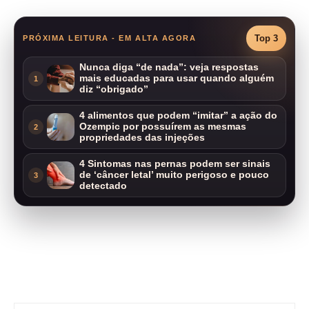
Top 3
PRÓXIMA LEITURA - EM ALTA AGORA
Nunca diga “de nada”: veja respostas
mais educadas para usar quando alguém
1
diz “obrigado”
4 alimentos que podem “imitar” a ação do
Ozempic por possuírem as mesmas
2
propriedades das injeções
4 Sintomas nas pernas podem ser sinais
de ‘câncer letal’ muito perigoso e pouco
3
detectado