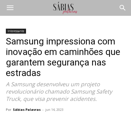
Interessante
Samsung impressiona com
inovação em caminhões que
garantem segurança nas
estradas
A Samsung desenvolveu um projeto
revolucionário chamado Samsung Safety
Truck, que visa prevenir acidentes.
Por
Sábias Palavras
-
jun 14, 2023
Compartilhar