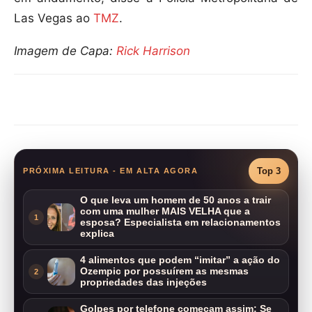
Las Vegas ao
TMZ
.
Imagem de Capa:
Rick Harrison
Compartilhar
Top 3
PRÓXIMA LEITURA - EM ALTA AGORA
O que leva um homem de 50 anos a trair
com uma mulher MAIS VELHA que a
1
esposa? Especialista em relacionamentos
explica
4 alimentos que podem “imitar” a ação do
Ozempic por possuírem as mesmas
2
propriedades das injeções
Golpes por telefone começam assim: Se