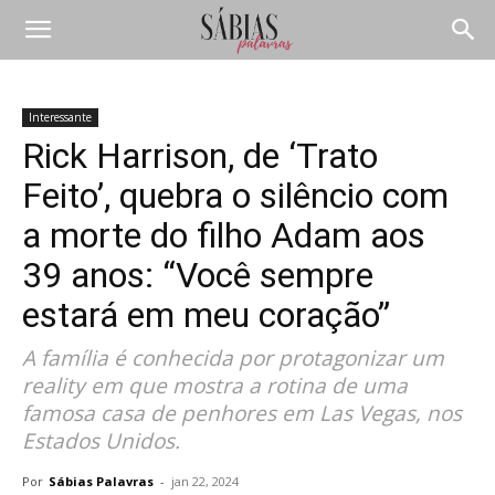
Interessante
Rick Harrison, de ‘Trato
Feito’, quebra o silêncio com
a morte do filho Adam aos
39 anos: “Você sempre
estará em meu coração”
A família é conhecida por protagonizar um
reality em que mostra a rotina de uma
famosa casa de penhores em Las Vegas, nos
Estados Unidos.
Por
Sábias Palavras
-
jan 22, 2024