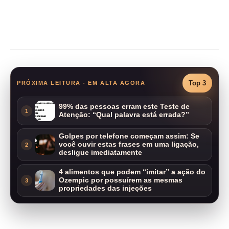
Compartilhar
Top 3
PRÓXIMA LEITURA - EM ALTA AGORA
99% das pessoas erram este Teste de
1
Atenção: “Qual palavra está errada?”
Golpes por telefone começam assim: Se
você ouvir estas frases em uma ligação,
2
desligue imediatamente
4 alimentos que podem “imitar” a ação do
Ozempic por possuírem as mesmas
3
propriedades das injeções