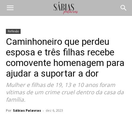
Reflexão
Caminhoneiro que perdeu
esposa e três filhas recebe
comovente homenagem para
ajudar a suportar a dor
Mulher e filhas de 19, 13 e 10 anos foram
vítimas de um crime cruel dentro da casa da
família.
Por
Sábias Palavras
-
dez 6, 2023
Compartilhar