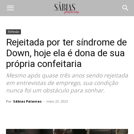
Reflexão
Rejeitada por ter síndrome de
Down, hoje ela é dona de sua
própria confeitaria
Mesmo após quase três anos sendo rejeitada
em entrevistas de emprego, sua condição
nunca foi um obstáculo para sonhar.
Por
Sábias Palavras
-
maio 22, 2023
Compartilhar