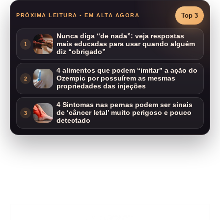
Top 3
PRÓXIMA LEITURA - EM ALTA AGORA
Nunca diga “de nada”: veja respostas
mais educadas para usar quando alguém
1
diz “obrigado”
4 alimentos que podem “imitar” a ação do
Ozempic por possuírem as mesmas
2
propriedades das injeções
4 Sintomas nas pernas podem ser sinais
de ‘câncer letal’ muito perigoso e pouco
3
detectado