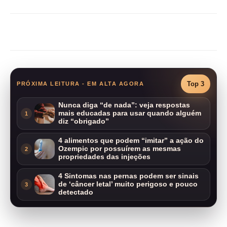
Compartilhar
Top 3
PRÓXIMA LEITURA - EM ALTA AGORA
Nunca diga “de nada”: veja respostas
mais educadas para usar quando alguém
1
diz “obrigado”
4 alimentos que podem “imitar” a ação do
Ozempic por possuírem as mesmas
2
propriedades das injeções
4 Sintomas nas pernas podem ser sinais
de ‘câncer letal’ muito perigoso e pouco
3
detectado