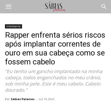
Interessante
Rapper enfrenta sérios riscos
após implantar correntes de
ouro em sua cabeça como se
fossem cabelo
“Eu tenho um gancho implantado na minha
cabeça, todos enganchados no meu crânio,
sob minha pele. Este é meu cabelo. Cabelo
dourado."
Por
Sábias Palavras
-
out 14, 2024
Compartilhar