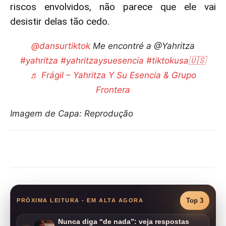
riscos envolvidos, não parece que ele vai
desistir delas tão cedo.
@dansurtiktok
Me encontré a @Yahritza
#yahritza
#yahritzaysuesencia
#tiktokusa🇺🇸
♬ Frágil – Yahritza Y Su Esencia & Grupo
Frontera
Imagem de Capa: Reprodução
Compartilhar
Top 3
PRÓXIMA LEITURA - EM ALTA AGORA
Nunca diga “de nada”: veja respostas