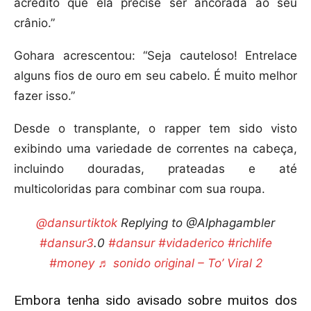
acredito que ela precise ser ancorada ao seu
crânio.”
Gohara acrescentou: “Seja cauteloso! Entrelace
alguns fios de ouro em seu cabelo. É muito melhor
fazer isso.”
Desde o transplante, o rapper tem sido visto
exibindo uma variedade de correntes na cabeça,
incluindo douradas, prateadas e até
multicoloridas para combinar com sua roupa.
@dansurtiktok
Replying to @Alphagambler
#dansur3
.0
#dansur
#vidaderico
#richlife
#money
♬ sonido original – To’ Viral 2
Embora tenha sido avisado sobre muitos dos