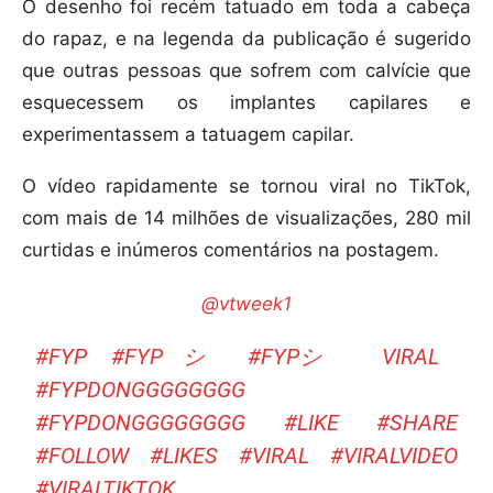
O desenho foi recém tatuado em toda a cabeça
do rapaz, e na legenda da publicação é sugerido
que outras pessoas que sofrem com calvície que
esquecessem os implantes capilares e
experimentassem a tatuagem capilar.
O vídeo rapidamente se tornou viral no TikTok,
com mais de 14 milhões de visualizações, 280 mil
curtidas e inúmeros comentários na postagem.
@vtweek1
#FYP
#FYPシ
#FYPシ゚VIRAL
#FYPDONGGGGGGGG
#FYPDONGGGGGGGG
#LIKE
#SHARE
#FOLLOW
#LIKES
#VIRAL
#VIRALVIDEO
#VIRALTIKTOK