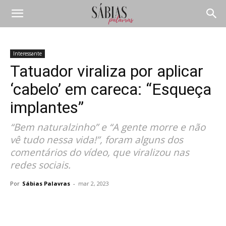
Interessante
Tatuador viraliza por aplicar
‘cabelo’ em careca: “Esqueça
implantes”
“Bem naturalzinho” e “A gente morre e não
vê tudo nessa vida!”, foram alguns dos
comentários do vídeo, que viralizou nas
redes sociais.
Por
Sábias Palavras
-
mar 2, 2023
Compartilhar