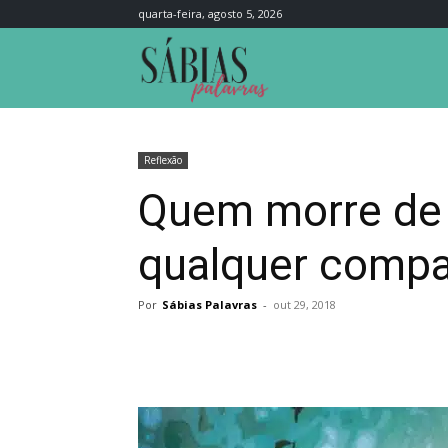
quarta-feira, agosto 5, 2026
Sábias
Palavras
Reflexão
Quem morre de 
qualquer compa
Por
Sábias Palavras
-
out 29, 2018
Compartilhar