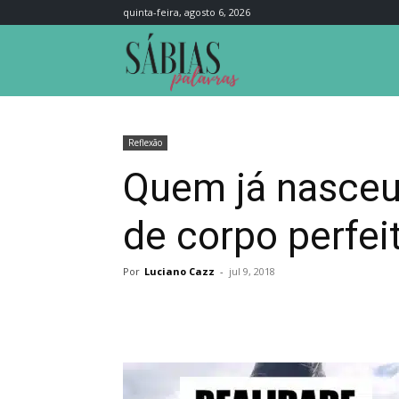
quinta-feira, agosto 6, 2026
Sábias
Palavras
Reflexão
Quem já nasceu
de corpo perfei
Por
Luciano Cazz
-
jul 9, 2018
Compartilhar