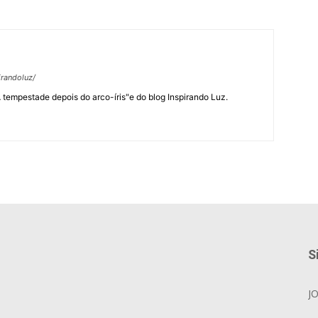
randoluz/
 "A tempestade depois do arco-íris"e do blog Inspirando Luz.
S
J