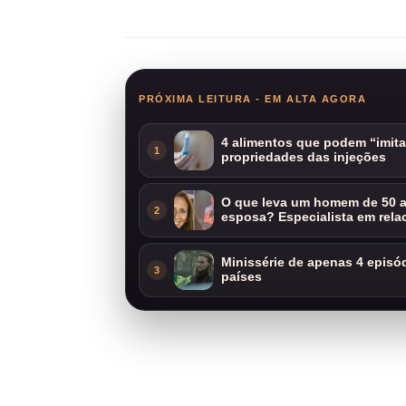
Compartilhar
PRÓXIMA LEITURA - EM ALTA AGORA
4 alimentos que podem “imit
1
propriedades das injeções
O que leva um homem de 50 a
2
esposa? Especialista em rela
Minissérie de apenas 4 episódi
3
países