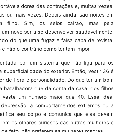
ortáveis dores das contrações e, muitas vezes,
as ou mais vezes. Depois ainda, são noites em
m filho. Sim, os seios cairão, mas pela
r um novo ser a se desenvolver saudavelmente,
ndo do que uma fugaz e falsa capa de revista.
 e não o contrário como tentam impor.
nventada por um sistema que não liga para os
superficialidade do exterior. Então, vestir 36 é
r de fibra e personalidade. Do que ter um bom
a batalhadora que dá conta da casa, dos filhos
e veste um número maior que 40. Esse ideal
à depressão, a comportamentos extremos ou a
jetifica seu corpo e comunica que elas devem
rem os olhares curiosos das outras mulheres e
 de fato, não preferem as mulheres magras.