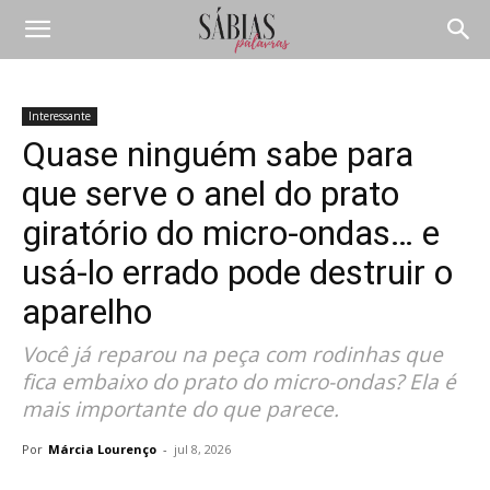
Interessante
Quase ninguém sabe para
que serve o anel do prato
giratório do micro-ondas… e
usá-lo errado pode destruir o
aparelho
Você já reparou na peça com rodinhas que
fica embaixo do prato do micro-ondas? Ela é
mais importante do que parece.
Por
Márcia Lourenço
-
jul 8, 2026