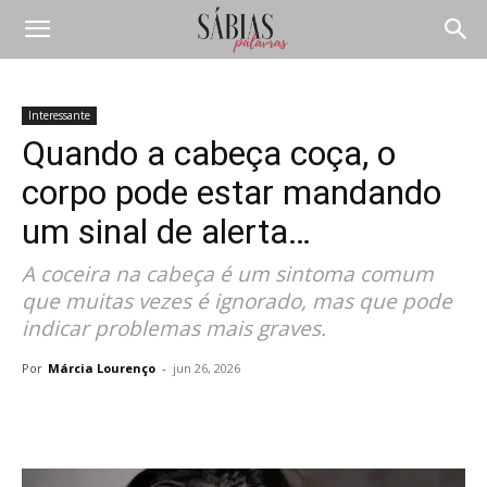
Interessante
Quando a cabeça coça, o
corpo pode estar mandando
um sinal de alerta…
A coceira na cabeça é um sintoma comum
que muitas vezes é ignorado, mas que pode
indicar problemas mais graves.
Por
Márcia Lourenço
-
jun 26, 2026
Compartilhar