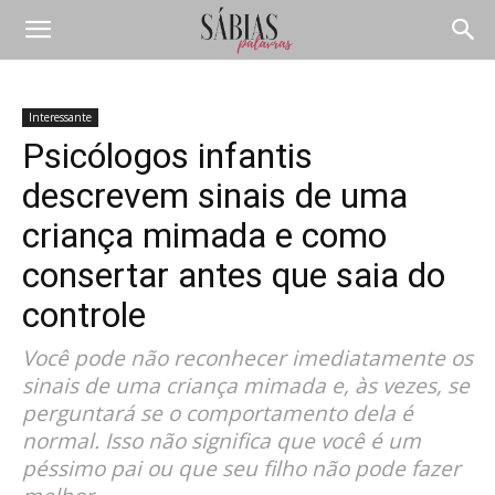
Interessante
Psicólogos infantis
descrevem sinais de uma
criança mimada e como
consertar antes que saia do
controle
Você pode não reconhecer imediatamente os
sinais de uma criança mimada e, às vezes, se
perguntará se o comportamento dela é
normal. Isso não significa que você é um
péssimo pai ou que seu filho não pode fazer