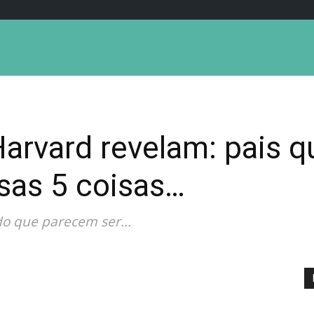
arvard revelam: pais qu
sas 5 coisas…
do que parecem ser...