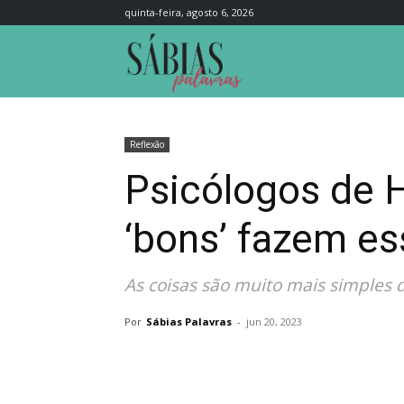
quinta-feira, agosto 6, 2026
Sábias
Palavras
Reflexão
Psicólogos de H
‘bons’ fazem es
As coisas são muito mais simples 
Por
Sábias Palavras
-
jun 20, 2023
Compartilhar