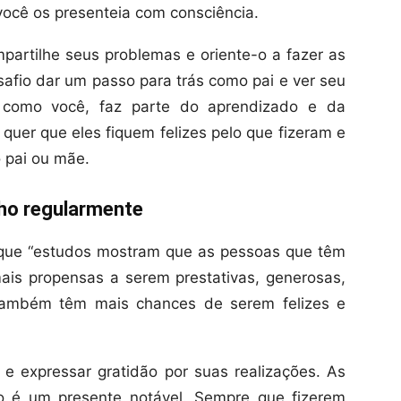
ocê os presenteia com consciência.
partilhe seus problemas e oriente-o a fazer as
safio dar um passo para trás como pai e ver seu
m como você, faz parte do aprendizado e da
uer que eles fiquem felizes pelo que fizeram e
 pai ou mãe.
lho regularmente
que “estudos mostram que as pessoas que têm
ais propensas a serem prestativas, generosas,
 também têm mais chances de serem felizes e
 e expressar gratidão por suas realizações. As
ão é um presente notável. Sempre que fizerem