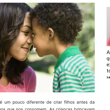
A
q
e
t
Sá
s é um pouco diferente de criar filhos antes da
sivos que nos consomem. As crianças brincavam