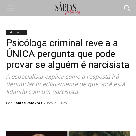
Interessante
Psicóloga criminal revela a
ÚNICA pergunta que pode
provar se alguém é narcisista
A especialista explica como a resposta irá
denunciar imediatamente de que você está
lidando com um narcisista.
Por
Sábias Palavras
-
nov 21, 2025
Compartilhar