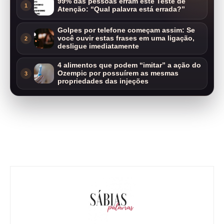
99% das pessoas erram este Teste de
1
Atenção: “Qual palavra está errada?”
Golpes por telefone começam assim: Se
você ouvir estas frases em uma ligação,
2
desligue imediatamente
4 alimentos que podem “imitar” a ação do
Ozempic por possuírem as mesmas
3
propriedades das injeções