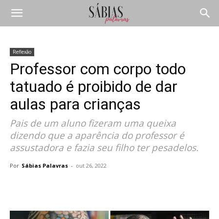
Reflexão
Professor com corpo todo
tatuado é proibido de dar
aulas para crianças
Pais de um aluno fizeram uma queixa
dizendo que a aparência do professor é
assustadora e fazia seu filho ter pesadelos.
Por
Sábias Palavras
-
out 26, 2022
Compartilhar