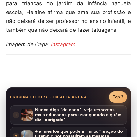
para crianças do jardim da infância naquela
escola, Helaine afirma que ama sua profissão e
não deixará de ser professor no ensino infantil, e
também que não deixará de fazer tatuagens.
Imagem de Capa:
Instagram
Compartilhar
Top 3
PRÓXIMA LEITURA - EM ALTA AGORA
Nunca diga “de nada”: veja respostas
mais educadas para usar quando alguém
1
diz “obrigado”
4 alimentos que podem “imitar” a ação do
Ozempic por possuírem as mesmas
2