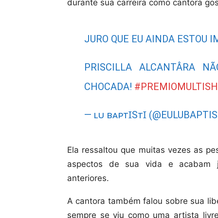
durante sua carreira como cantora gos
JURO QUE EU AINDA ESTOU I
PRISCILLA ALCANTÂRA N
CHOCADA!
#PREMIOMULTIS
— ʟᴜ ʙᴀᴘᴛꞮSᴛꞮ (@EULUBAPTIS
Ela ressaltou que muitas vezes as p
aspectos de sua vida e acabam j
anteriores.
A cantora também falou sobre sua liber
sempre se viu como uma artista livr