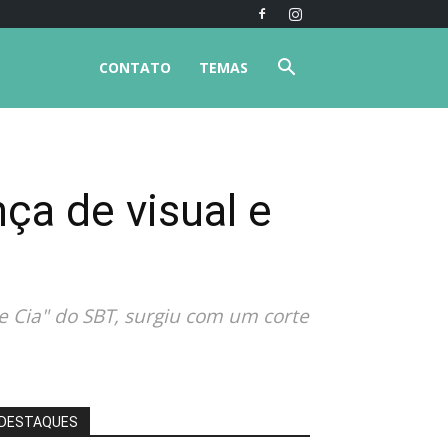
CONTATO
TEMAS
ça de visual e
 e Cia" do SBT, surgiu com um corte
DESTAQUES