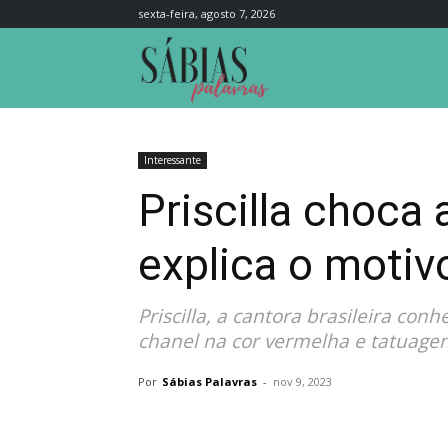
sexta-feira, agosto 7, 2026
Sábias
Palavras
Interessante
Priscilla choca
explica o motiv
Priscilla, a cantora brasileira co
chanel na cor vermelha e tatuage
Por
Sábias Palavras
-
nov 9, 2023
Compartilhar