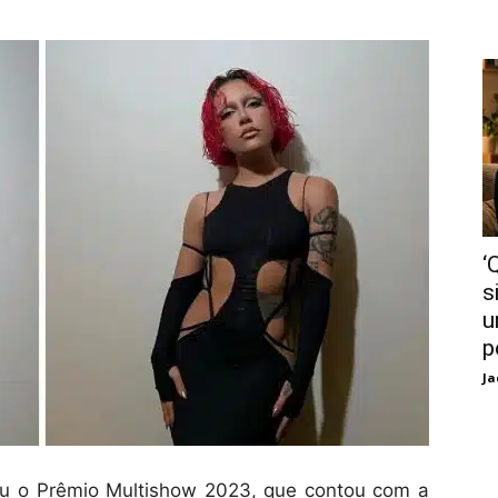
‘
s
u
p
Ja
ceu o Prêmio Multishow 2023, que contou com a