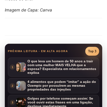
Imagem de Capa: Canva
Compartilhar
Top 3
PRÓXIMA LEITURA - EM ALTA AGORA
O que leva um homem de 50 anos a trair
com uma mulher MAIS VELHA que a
1
esposa? Especialista em relacionamentos
explica
4 alimentos que podem “imitar” a ação do
Ozempic por possuírem as mesmas
2
propriedades das injeções
Golpes por telefone começam assim: Se
você ouvir estas frases em uma ligação,
3
desligue imediatamente