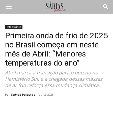
Interessante
Primeira onda de frio de 2025
no Brasil começa em neste
mês de Abril: “Menores
temperaturas do ano”
Abril marca a transição para o outono no
Hemisfério Sul, e a chegada dessas massas
de ar frio reforça essa mudança climática.
Por
Sábias Palavras
-
abr 2, 2025
Compartilhar