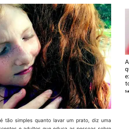
A
q
e
t
Sá
é tão simples quanto lavar um prato, diz uma
lescentes e adultos que educa as pessoas sobre