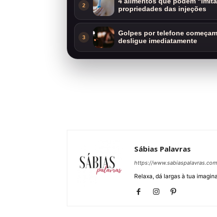
4 alimentos que podem “imit
2
propriedades das injeções
Golpes por telefone começam 
3
desligue imediatamente
Sábias Palavras
https://www.sabiaspalavras.co
Relaxa, dá largas à tua imagina