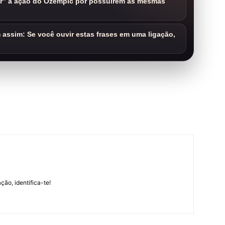
ar” a ação do Ozempic por possuírem as mesmas
assim: Se você ouvir estas frases em uma ligação,
m
ção, identifica-te!