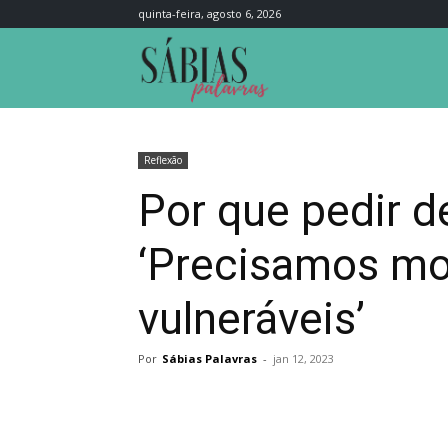
quinta-feira, agosto 6, 2026
Sábias
Palavras
Reflexão
Por que pedir d
‘Precisamos mo
vulneráveis’
Por
Sábias Palavras
-
jan 12, 2023
Compartilhar