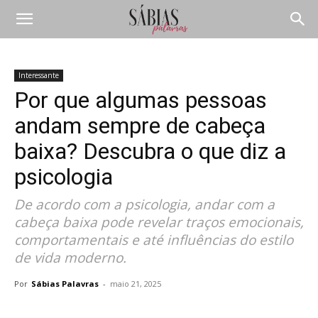
Interessante
Por que algumas pessoas
andam sempre de cabeça
baixa? Descubra o que diz a
psicologia
De acordo com a psicologia, andar com a
cabeça baixa pode revelar traços emocionais,
comportamentais e até influências do estilo
de vida moderno.
Por
Sábias Palavras
-
maio 21, 2025
Compartilhar