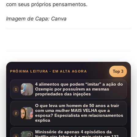
com seus próprios pensamentos.
Imagem de Capa: Canva
Compartilhar
Top 3
PRÓXIMA LEITURA - EM ALTA AGORA
4 alimentos que podem “imitar” a ação do
Ozempic por possuírem as mesmas
1
propriedades das injeções
O que leva um homem de 50 anos a trair
com uma mulher MAIS VELHA que a
2
esposa? Especialista em relacionamentos
explica
Minissérie de apenas 4 episódios da
Netflix vira febre e é a mais vista em 132
3