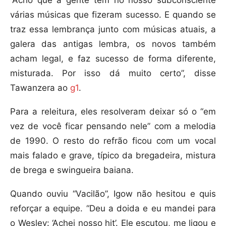
“Acho que a gente tem no nosso subconsciente
várias músicas que fizeram sucesso. E quando se
traz essa lembrança junto com músicas atuais, a
galera das antigas lembra, os novos também
acham legal, e faz sucesso de forma diferente,
misturada. Por isso dá muito certo”, disse
Tawanzera ao
g1
.
Para a releitura, eles resolveram deixar só o “em
vez de você ficar pensando nele” com a melodia
de 1990. O resto do refrão ficou com um vocal
mais falado e grave, típico da bregadeira, mistura
de brega e swingueira baiana.
Quando ouviu “Vacilão”, Igow não hesitou e quis
reforçar a equipe. “Deu a doida e eu mandei para
o Wesley: ‘Achei nosso hit’. Ele escutou, me ligou e