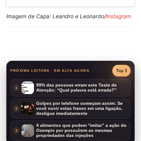
Imagem de Capa: Leandro e Leonardo/
Instagram
Compartilhar
Top 3
PRÓXIMA LEITURA - EM ALTA AGORA
99% das pessoas erram este Teste de
1
Atenção: “Qual palavra está errada?”
Golpes por telefone começam assim: Se
você ouvir estas frases em uma ligação,
2
desligue imediatamente
4 alimentos que podem “imitar” a ação do
Ozempic por possuírem as mesmas
3
propriedades das injeções