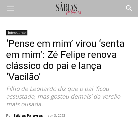
Interessante
‘Pense em mim’ virou ‘senta
em mim’: Zé Felipe renova
clássico do pai e lança
‘Vacilão’
Filho de Leonardo diz que o pai 'ficou
assustado, mas gostou demais’ da versão
mais ousada.
Por
Sábias Palavras
-
abr 3, 2023
Compartilhar