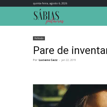
quinta-feira, agosto 6, 2026
Sábias
Palavras
Reflexão
Pare de inventar
Por
Luciano Cazz
-
jan 22, 2019
Compartilhar