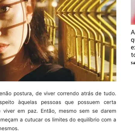
A
q
e
t
Sá
enão postura, de viver correndo atrás de tudo.
espeito àquelas pessoas que possuem certa
, de viver em paz. Então, mesmo sem se darem
meçam a cutucar os limites do equilíbrio com a
 mesmos.