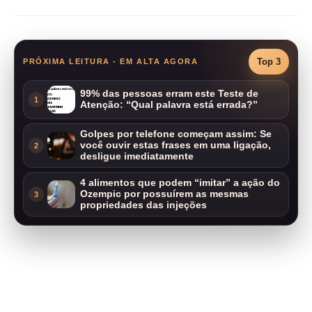
Top 3
PRÓXIMA LEITURA - EM ALTA AGORA
99% das pessoas erram este Teste de
1
Atenção: “Qual palavra está errada?”
Golpes por telefone começam assim: Se
você ouvir estas frases em uma ligação,
2
desligue imediatamente
4 alimentos que podem “imitar” a ação do
Ozempic por possuírem as mesmas
3
propriedades das injeções