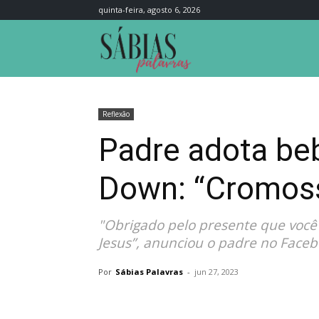
quinta-feira, agosto 6, 2026
Sábias
Palavras
Reflexão
Padre adota b
Down: “Cromos
"Obrigado pelo presente que você
Jesus”, anunciou o padre no Faceb
Por
Sábias Palavras
-
jun 27, 2023
Compartilhar