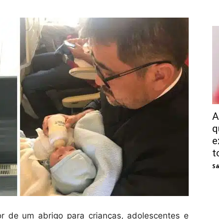
A
q
e
t
Sá
r de um abrigo para crianças, adolescentes e