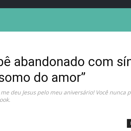
ebê abandonado com sí
somo do amor”
 me deu Jesus pelo meu aniversário! Você nunca
ook.