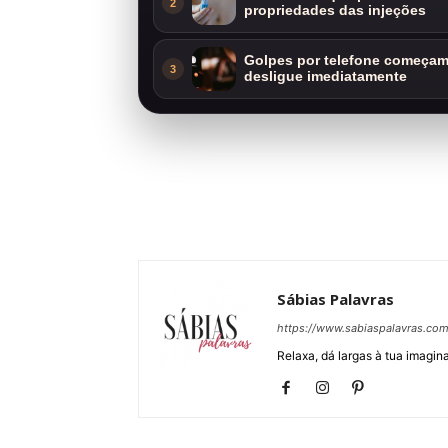
2
propriedades das injeções
Golpes por telefone começam 
3
desligue imediatamente
Sábias Palavras
https://www.sabiaspalavras.co
Relaxa, dá largas à tua imagina