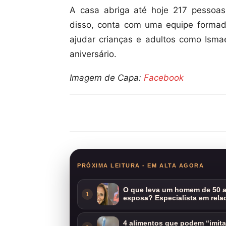
A casa abriga até hoje 217 pessoa
disso, conta com uma equipe formad
ajudar crianças e adultos como Ismae
aniversário.
Imagem de Capa:
Facebook
Compartilhar
PRÓXIMA LEITURA - EM ALTA AGORA
O que leva um homem de 50 a
1
esposa? Especialista em rela
4 alimentos que podem “imit