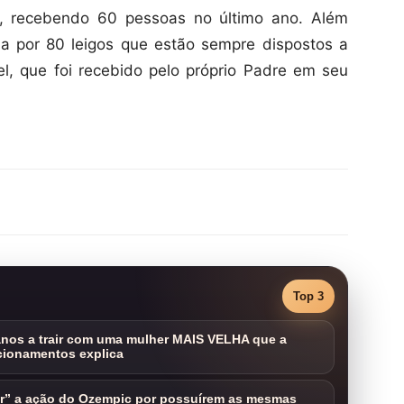
s, recebendo 60 pessoas no último ano. Além
a por 80 leigos que estão sempre dispostos a
l, que foi recebido pelo próprio Padre em seu
Top 3
nos a trair com uma mulher MAIS VELHA que a
cionamentos explica
ar” a ação do Ozempic por possuírem as mesmas