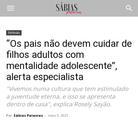
Reflexão
“Os pais não devem cuidar de
filhos adultos com
mentalidade adolescente”,
alerta especialista
"Vivemos numa cultura que tem estimulado
a juventude eterna, e isso se apresenta
dentro de casa", explica Rosely Sayão.
Por
Sábias Palavras
-
maio 9, 2023
Compartilhar