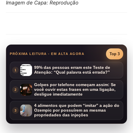
Imagem de Capa: Reprodução
Compartilhar
Top 3
PRÓXIMA LEITURA - EM ALTA AGORA
99% das pessoas erram este Teste de
1
Atenção: “Qual palavra está errada?”
Golpes por telefone começam assim: Se
você ouvir estas frases em uma ligação,
2
desligue imediatamente
4 alimentos que podem “imitar” a ação do
Ozempic por possuírem as mesmas
3
propriedades das injeções