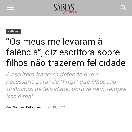
Reflexão
“Os meus me levaram à
falência”, diz escritora sobre
filhos não trazerem felicidade
A escritora francesa defende que é
necessário parar de “fingir” que filhos são
sinônimos de felicidade, porque nem sempre
isso é real.
Por
Sábias Palavras
-
dez 19, 2022
Compartilhar