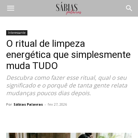
Interessante
O ritual de limpeza
energética que simplesmente
muda TUDO
Descubra como fazer esse ritual, qual o seu
significado e o porquê de tanta gente relata
mudanças poucos dias depois.
Por
Sábias Palavras
-
fev 27, 2026
Compartilhar