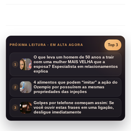
Compartilhar
Top 3
PRÓXIMA LEITURA - EM ALTA AGORA
O que leva um homem de 50 anos a trair
com uma mulher MAIS VELHA que a
1
esposa? Especialista em relacionamentos
explica
4 alimentos que podem “imitar” a ação do
Ozempic por possuírem as mesmas
2
propriedades das injeções
Golpes por telefone começam assim: Se
você ouvir estas frases em uma ligação,
3
desligue imediatamente