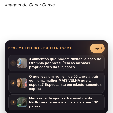
Imagem de Capa: Canva
Compartilhar
Top 3
PRÓXIMA LEITURA - EM ALTA AGORA
4 alimentos que podem “imitar” a ação do
Ozempic por possuírem as mesmas
1
propriedades das injeções
O que leva um homem de 50 anos a trair
com uma mulher MAIS VELHA que a
2
esposa? Especialista em relacionamentos
explica
Minissérie de apenas 4 episódios da
Netflix vira febre e é a mais vista em 132
3
países