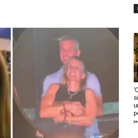
‘
s
u
p
Ja