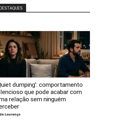
DESTAQUES
Quiet dumping’: comportamento
ilencioso que pode acabar com
ma relação sem ninguém
erceber
de Lourenço