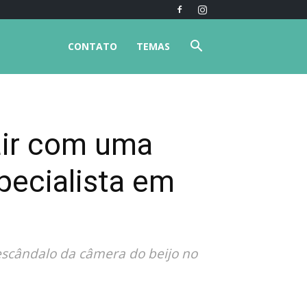
CONTATO
TEMAS
air com uma
ecialista em
escândalo da câmera do beijo no