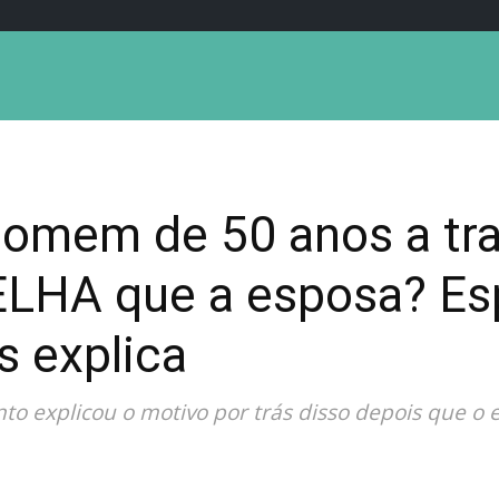
homem de 50 anos a tr
LHA que a esposa? Esp
s explica
o explicou o motivo por trás disso depois que o 