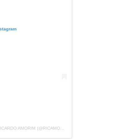
nstagram
UMA PUBLICAÇÃO COMPARTILHADA POR RICARDO AMORIM (@RICAMORIM)