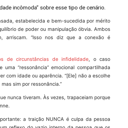
rdade incômoda” sobre esse tipo de cenário.
sada, estabelecida e bem-sucedida por mérito
quilíbrio de poder ou manipulação óbvia. Ambos
m, arriscam. “Isso nos diz que a conexão é
os de circunstâncias de infidelidade
, o caso
de uma “ressonância” emocional compartilhada
er com idade ou aparência. “[Ele] não a escolhe
, mas sim por ressonância.”
que nunca tiveram. Às vezes, trapaceiam porque
nne.
portante: a traição NUNCA é culpa da pessoa
 um reflexo do vazio interno da pessoa que os