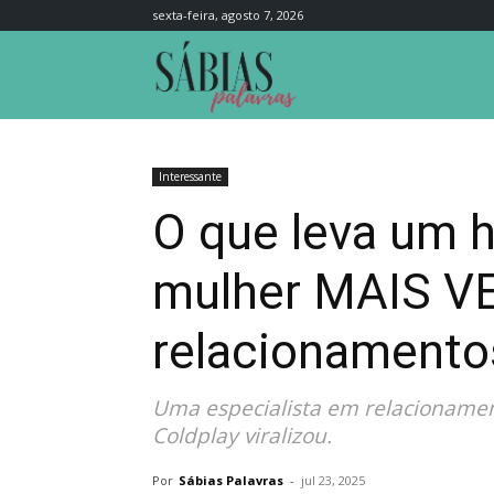
sexta-feira, agosto 7, 2026
Sábias
Palavras
Interessante
O que leva um 
mulher MAIS VE
relacionamento
Uma especialista em relacionament
Coldplay viralizou.
Por
Sábias Palavras
-
jul 23, 2025