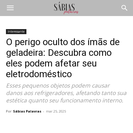
Interessante
O perigo oculto dos ímãs de
geladeira: Descubra como
eles podem afetar seu
eletrodoméstico
Esses pequenos objetos podem causar
danos aos refrigeradores, afetando tanto sua
estética quanto seu funcionamento interno.
Por
Sábias Palavras
-
mar 25, 2025
Compartilhar