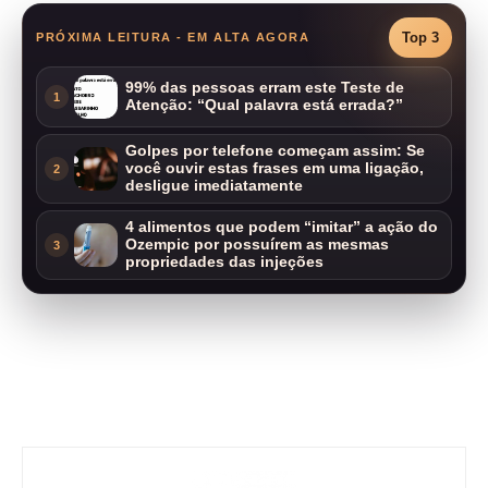
Top 3
PRÓXIMA LEITURA - EM ALTA AGORA
99% das pessoas erram este Teste de
1
Atenção: “Qual palavra está errada?”
Golpes por telefone começam assim: Se
você ouvir estas frases em uma ligação,
2
desligue imediatamente
4 alimentos que podem “imitar” a ação do
Ozempic por possuírem as mesmas
3
propriedades das injeções