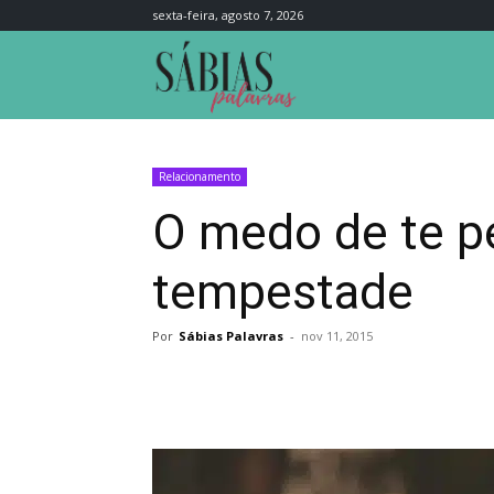
sexta-feira, agosto 7, 2026
Sábias
Palavras
Relacionamento
O medo de te p
tempestade
Por
Sábias Palavras
-
nov 11, 2015
Compartilhar