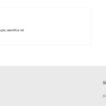
m
ção, identifica-te!
S
J