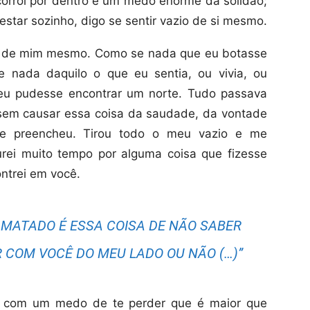
orrói por dentro é um medo enorme da solidão;
estar sozinho, digo se sentir vazio de si mesmo.
io de mim mesmo. Como se nada que eu botasse
e nada daquilo o que eu sentia, ou vivia, ou
 eu pudesse encontrar um norte. Tudo passava
 sem causar essa coisa da saudade, da vontade
e preencheu. Tirou todo o meu vazio e me
urei muito tempo por alguma coisa que fizesse
ntrei em você.
 MATADO É ESSA COISA DE NÃO SABER
COM VOCÊ DO MEU LADO OU NÃO (…)”
: com um medo de te perder que é maior que