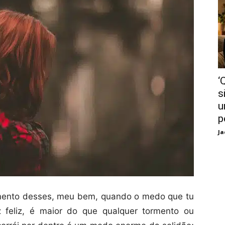
‘
s
u
p
Ja
mento desses, meu bem, quando o medo que tu
 feliz, é maior do que qualquer tormento ou