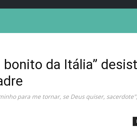
onito da Itália” desist
adre
aminho para me tornar, se Deus quiser, sacerdote"