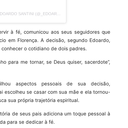
UMA PUBLICAÇÃO COMPARTILHADA POR EDOARDO SANTINI (@_EDOARDOSANTINI_)
ervir à fé, comunicou aos seus seguidores que
ócio em Florença. A decisão, segundo Edoardo,
o conhecer o cotidiano de dois padres.
nho para me tornar, se Deus quiser, sacerdote”,
ilhou aspectos pessoais de sua decisão,
i escolheu se casar com sua mãe e ela tornou-
a sua própria trajetória espiritual.
ória de seus pais adiciona um toque pessoal à
a para se dedicar à fé.