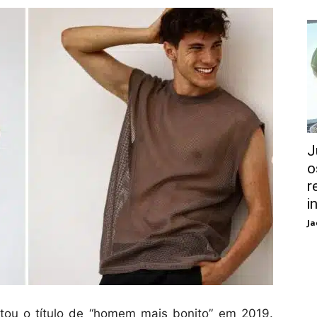
J
o
r
i
Ja
stou o título de “homem mais bonito” em 2019.