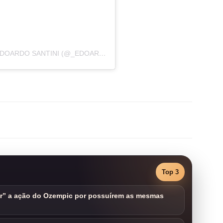
UMA PUBLICAÇÃO COMPARTILHADA POR EDOARDO SANTINI (@_EDOARDOSANTINI_)
Top 3
ar” a ação do Ozempic por possuírem as mesmas