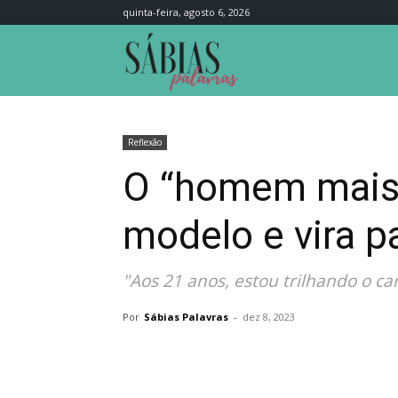
quinta-feira, agosto 6, 2026
Sábias
Palavras
Reflexão
O “homem mais b
modelo e vira p
"Aos 21 anos, estou trilhando o c
Por
Sábias Palavras
-
dez 8, 2023
Compartilhar