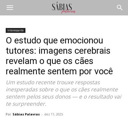
Interessante
O estudo que emocionou
tutores: imagens cerebrais
revelam o que os cães
realmente sentem por você
Um estudo recente trouxe respostas
inesperadas sobre o que os cães realmente
sentem pelos seus donos — e o resultado vai
te surpreender.
Por
Sábias Palavras
-
dez 11, 2025
Compartilhar