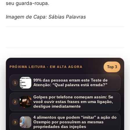
seu guarda-roupa.
Imagem de Capa: Sábias Palavras
Compartilhar
Top 3
PRÓXIMA LEITURA - EM ALTA AGORA
99% das pessoas erram este Teste de
1
Atenção: “Qual palavra está errada?”
Golpes por telefone começam assim: Se
você ouvir estas frases em uma ligação,
2
desligue imediatamente
4 alimentos que podem “imitar” a ação do
Ozempic por possuírem as mesmas
3
propriedades das injeções