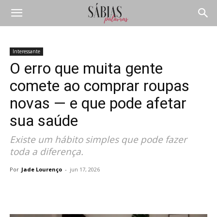
Interessante
O erro que muita gente
comete ao comprar roupas
novas — e que pode afetar
sua saúde
Existe um hábito simples que pode fazer
toda a diferença.
Por
Jade Lourenço
-
jun 17, 2026
Compartilhar