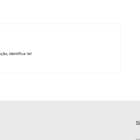
m
ção, identifica-te!
S