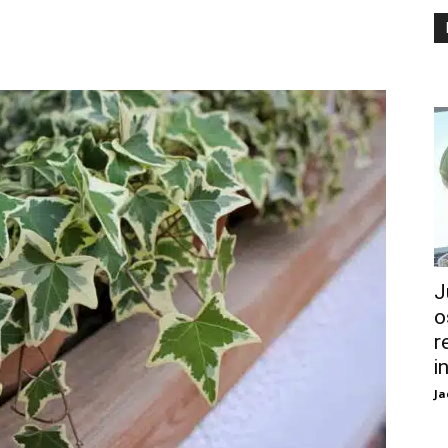
J
o
r
i
Ja