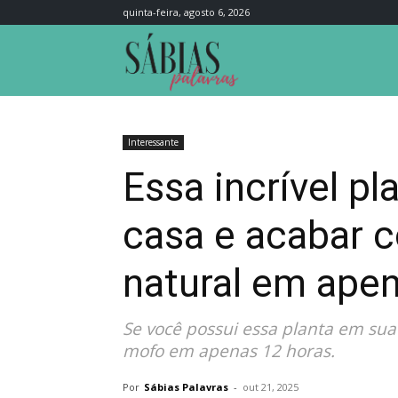
quinta-feira, agosto 6, 2026
Sábias
Palavras
Interessante
Essa incrível pl
casa e acabar 
natural em ape
Se você possui essa planta em sua
mofo em apenas 12 horas.
Por
Sábias Palavras
-
out 21, 2025