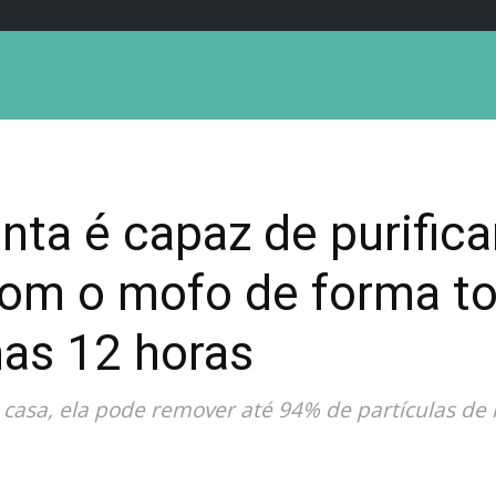
anta é capaz de purifica
com o mofo de forma t
nas 12 horas
 casa, ela pode remover até 94% de partículas de 