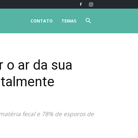
CONTATO
TEMAS
r o ar da sua
otalmente
matéria fecal e 78% de esporos de