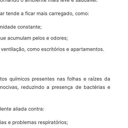
 tornando o ambiente mais leve e saudável.
 ar tende a ficar mais carregado, como:
umidade constante;
que acumulam pelos e odores;
entilação, como escritórios e apartamentos.
os químicos presentes nas folhas e raízes da
nocivas, reduzindo a presença de bactérias e
ente aliada contra:
as e problemas respiratórios;