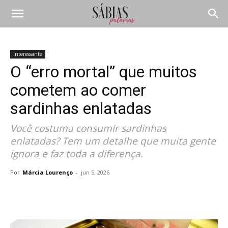
Interessante
O “erro mortal” que muitos
cometem ao comer
sardinhas enlatadas
Você costuma consumir sardinhas
enlatadas? Tem um detalhe que muita gente
ignora e faz toda a diferença.
Por
Márcia Lourenço
-
jun 5, 2026
Compartilhar