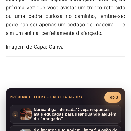
próxima vez que você avistar um tronco retorcido
ou uma pedra curiosa no caminho, lembre-se:
pode não ser apenas um pedaço de madeira — e
sim um animal perfeitamente disfarçado.
Imagem de Capa: Canva
Compartilhar
Top 3
PRÓXIMA LEITURA - EM ALTA AGORA
Nunca diga “de nada”: veja respostas
mais educadas para usar quando alguém
1
diz “obrigado”
4 alimentos que podem “imitar” a ação do