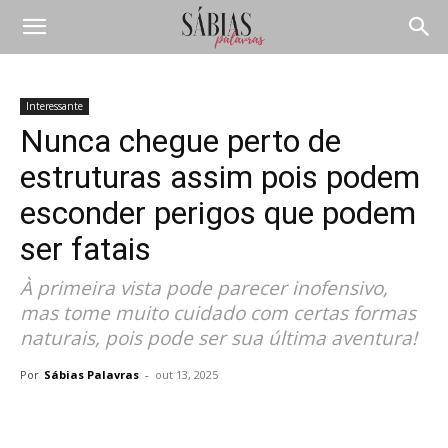
Interessante
Nunca chegue perto de
estruturas assim pois podem
esconder perigos que podem
ser fatais
À primeira vista pode parecer inofensivo,
mas tome muito cuidado com certas formas
naturais, pois pode ser sua última aventura!
Por
Sábias Palavras
-
out 13, 2025
Compartilhar