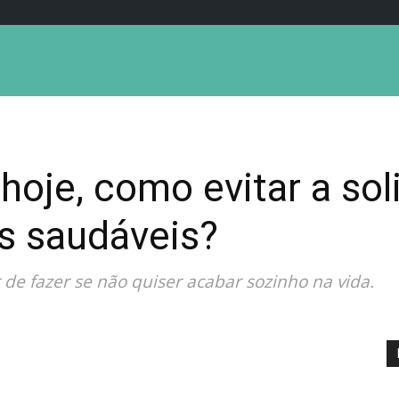
oje, como evitar a soli
s saudáveis?
 de fazer se não quiser acabar sozinho na vida.