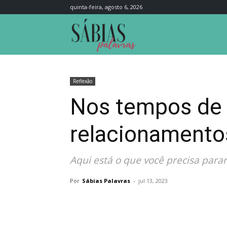
quinta-feira, agosto 6, 2026
Sábias
Palavras
Reflexão
Nos tempos de h
relacionamento
Aqui está o que você precisa parar
Por
Sábias Palavras
-
jul 13, 2023
Compartilhar