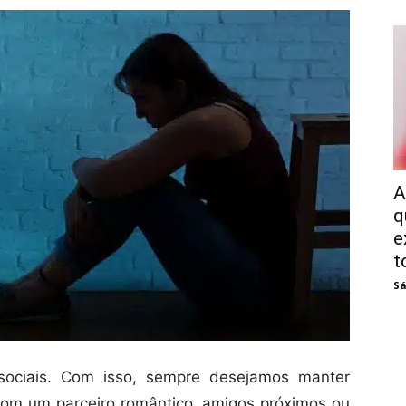
A
q
e
t
Sá
sociais. Com isso, sempre desejamos manter
com um parceiro romântico, amigos próximos ou