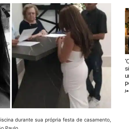
‘
s
u
p
Ja
cina durante sua própria festa de casamento,
ão Paulo.