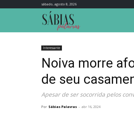
sábado, agosto 8, 2026
Sábias
Palavras
Interessante
Noiva morre afo
de seu casament
Apesar de ser socorrida pelos conv
Por
Sábias Palavras
-
abr 16, 2024
Compartilhar