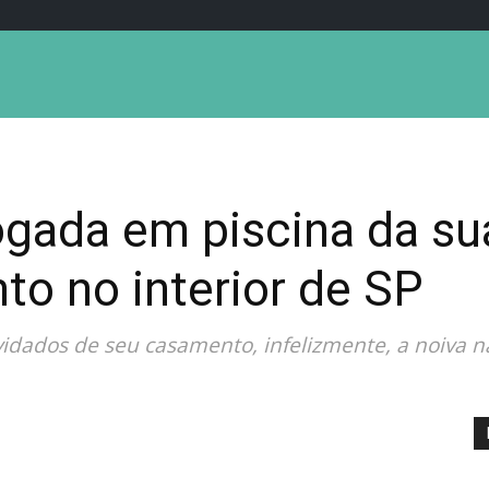
gada em piscina da sua
o no interior de SP
idados de seu casamento, infelizmente, a noiva nã