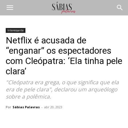
Interessante
Netflix é acusada de
“enganar” os espectadores
com Cleópatra: ‘Ela tinha pele
clara’
"Cleópatra era grega, o que significa que ela
era de pele clara", declarou um arqueólogo
sobre a polêmica.
Por
Sábias Palavras
-
abr 20, 2023
Compartilhar