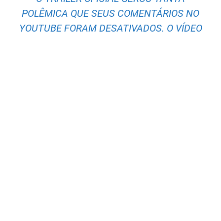
POLÊMICA QUE SEUS COMENTÁRIOS NO
YOUTUBE FORAM DESATIVADOS. O VÍDEO
TEM MAIS DE 2 MILHÕES DE
VISUALIZAÇÕES.
Cleópatra nasceu em Alexandria em 69 aC e foi a
última governante de uma dinastia grega
macedônia que começou com Ptolomeu, general
de Alexandre, o Grande. E embora a identidade
da mãe de Cleópatra não seja conhecida,
especula-se que ela, assim como outras mulheres
ancestrais, pode ter sido nativa da África.
A Netflix abordou o discutível histórico racial de
Cleópatra, lembrando aos espectadores que, em
sua época, “a população do Egito era multicultural