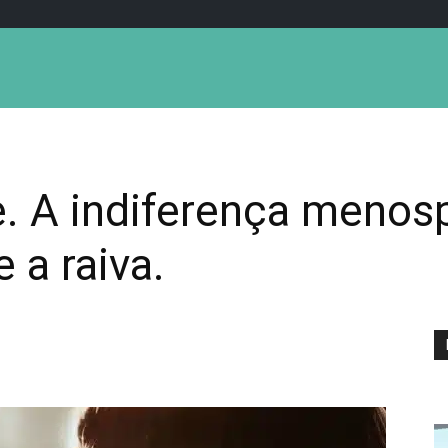
e. A indiferença menos
 a raiva.