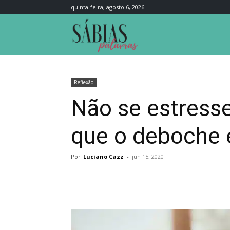
quinta-feira, agosto 6, 2026
Sábias
Palavras
Reflexão
Não se estress
que o deboche e
Por
Luciano Cazz
-
jun 15, 2020
Compartilhar