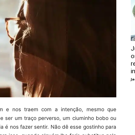
J
o
r
i
Ja
em e nos traem com a intenção, mesmo que
ode ser um traço perverso, um ciuminho bobo ou
a é nos fazer sentir. Não dê esse gostinho para