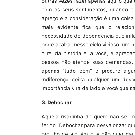
outras vezes fazer apenas aquilo que
com os seus sentimentos, quando ela
apreço e a consideração é uma coisa 
mais evidente fica que o relaci
necessidade de dependência que infl
pode acabar nesse ciclo vicioso: um n
o rei da história e, a você, é agreg
pessoa não atende suas demandas. 
apenas “tudo bem” e procure algu
indiferença deixa qualquer um des
importância vira de lado e você que s
3. Debochar
Aquela risadinha de quem não se im
ferido. Debochar para desvalorizar q
orgulho de alguém que não quer dar 