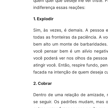
quem quer que deseje lhe ver triste. P
indiferença essas reações:
1. Explodir
Sim, às vezes, é demais. A pessoa ex
todas as fronteiras da paciência. A von
bem alto um monte de barbaridades. 
você pensar bem é um alívio negati
você poderá ver nos olhos da pessoa 
atingir você. Então, respire fundo, pe
facada na intenção de quem deseja cut
2. Cobrar
Dentro de uma relação de amizade, n
se seguir. Os padrões mudam, mas o 