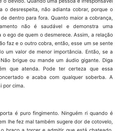
 é o devido. Quando uma pessoa é irresponsável
 o desrespeita, não adianta cobrar, porque o
de dentro para fora. Quanto maior a cobrança,
onamento não é saudável e demonstra uma
a o ego de quem o desmerece. Assim, a relação
ão faz e o outro cobra, então, esse um se sente
ado um valor de menor importância. Então, se a
Não brigue ou mande um áudio gigante. Diga
ém que atenda. Pode ter certeza que essa
concertado e acaba com qualquer soberba. A
ai por cima.
porta é puro fingimento. Ninguém ri quando é
uem lhe fez mal também sugere dor de cotovelo,
o braço a torcer e admitir que está chateado.