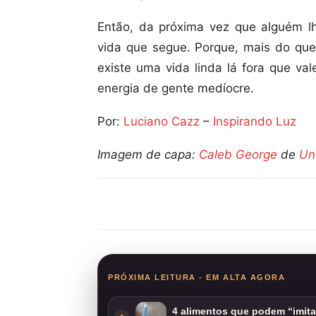
Então, da próxima vez que alguém lh
vida que segue. Porque, mais do que 
existe uma vida linda lá fora que va
energia de gente medíocre.
Por:
Luciano Cazz
–
Inspirando Luz
Imagem de capa:
Caleb George
de
Un
Compartilhar
PRÓXIMA LEITURA - EM ALTA AGORA
4 alimentos que podem “imit