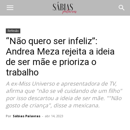
Reflexão
“Não quero ser infeliz”:
Andrea Meza rejeita a ideia
de ser mãe e prioriza o
trabalho
A ex-Miss Universo e apresentadora de TV,
afirma que "não se vê cuidando de um filho"
por isso descartou a ideia de ser mãe. ""Não
gosto de criança", disse a mexicana.
Por
Sábias Palavras
-
abr 14, 2023
Compartilhar