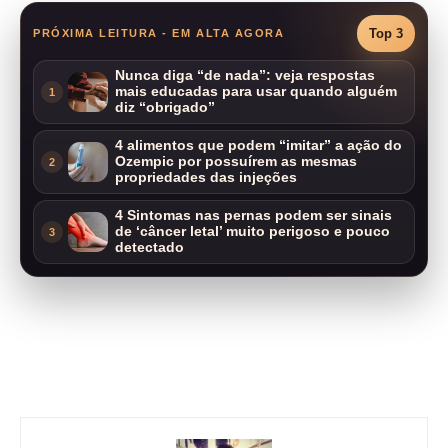
Top 3
PRÓXIMA LEITURA - EM ALTA AGORA
Nunca diga “de nada”: veja respostas
mais educadas para usar quando alguém
1
diz “obrigado”
4 alimentos que podem “imitar” a ação do
Ozempic por possuírem as mesmas
2
propriedades das injeções
4 Sintomas nas pernas podem ser sinais
de ‘câncer letal’ muito perigoso e pouco
3
detectado