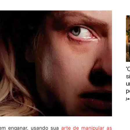
‘
s
u
p
Ja
s em enganar, usando sua
arte de manipular as