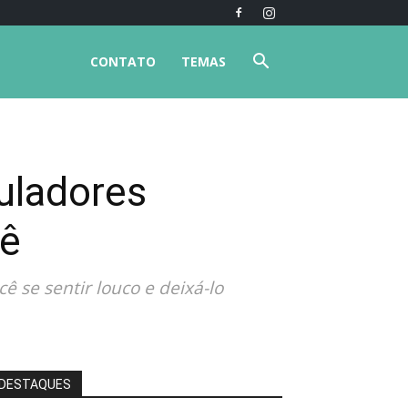
CONTATO
TEMAS
uladores
cê
 se sentir louco e deixá-lo
DESTAQUES