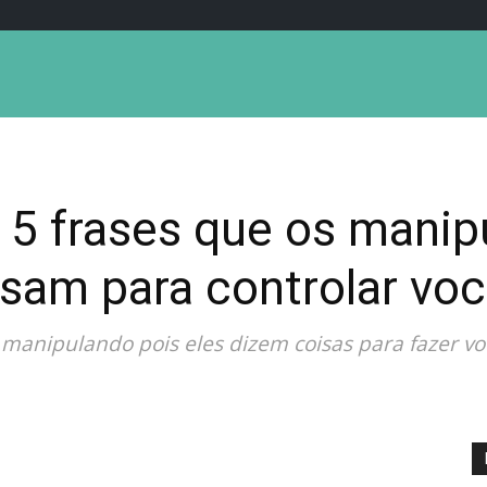
 5 frases que os manip
sam para controlar vo
manipulando pois eles dizem coisas para fazer você