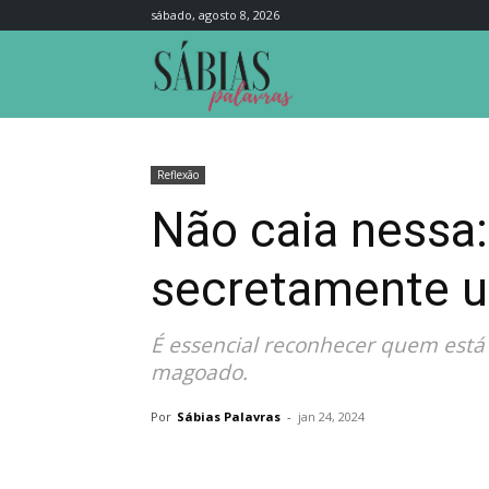
sábado, agosto 8, 2026
Sábias
Palavras
Reflexão
Não caia nessa:
secretamente u
É essencial reconhecer quem está 
magoado.
Por
Sábias Palavras
-
jan 24, 2024
Compartilhar