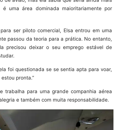
to de avião, mas ela sabia que seria ainda mais
ois é uma área dominada maioritariamente por
para ser piloto comercial, Elsa entrou em uma
e passou da teoria para a prática. No entanto,
ela precisou deixar o seu emprego estável de
tudar.
ela foi questionada se se sentia apta para voar,
 estou pronta.”
o e trabalha para uma grande companhia aérea
alegria e também com muita responsabilidade.