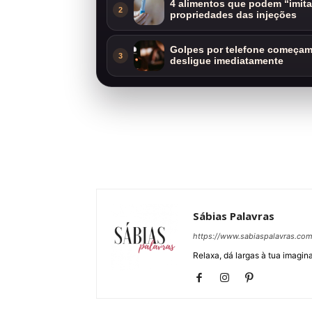
4 alimentos que podem “imit
2
propriedades das injeções
Golpes por telefone começam 
3
desligue imediatamente
Sábias Palavras
https://www.sabiaspalavras.co
Relaxa, dá largas à tua imagina