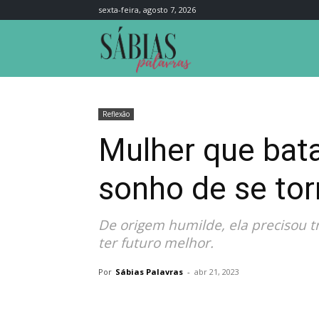
sexta-feira, agosto 7, 2026
Sábias
Palavras
Reflexão
Mulher que bata
sonho de se tor
De origem humilde, ela precisou t
ter futuro melhor.
Por
Sábias Palavras
-
abr 21, 2023
Compartilhar