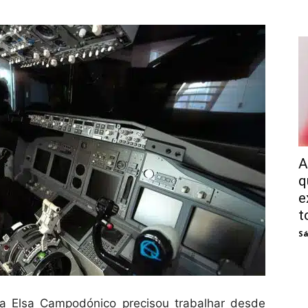
A
q
e
t
Sá
a Elsa Campodónico precisou trabalhar desde