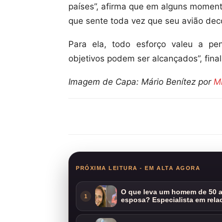
países”, afirma que em alguns moment
que sente toda vez que seu avião decol
Para ela, todo esforço valeu a pe
objetivos podem ser alcançados”, finali
Imagem de Capa: Mário Benítez por
Mi
Compartilhar
PRÓXIMA LEITURA - EM ALTA AGORA
O que leva um homem de 50 a
1
esposa? Especialista em rela