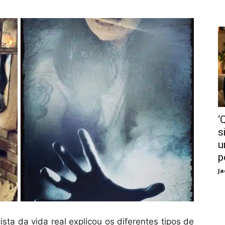
‘
s
u
p
Ja
ta da vida real explicou os diferentes tipos de