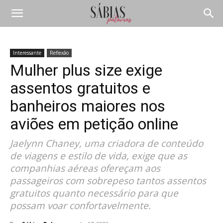
Interessante
Reflexão
Mulher plus size exige
assentos gratuitos e
banheiros maiores nos
aviões em petição online
Jaelynn Chaney, uma criadora de conteúdo
de viagens e estilo de vida, exige que as
companhias aéreas ofereçam aos
passageiros com sobrepeso tantos assentos
gratuitos quanto necessário para que
possam voar confortavelmente.