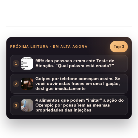
Compartilhar
Top 3
PRÓXIMA LEITURA - EM ALTA AGORA
99% das pessoas erram este Teste de
1
Atenção: “Qual palavra está errada?”
Golpes por telefone começam assim: Se
você ouvir estas frases em uma ligação,
2
desligue imediatamente
4 alimentos que podem “imitar” a ação do
Ozempic por possuírem as mesmas
3
propriedades das injeções