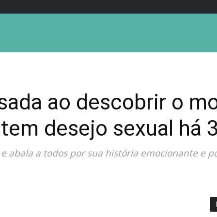
asada ao descobrir o mo
tem desejo sexual há 
 abala a todos por sua história emocionante e po