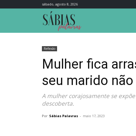
sábado, agosto 8, 2026
Sábias
Palavras
Reflexão
Mulher fica arr
seu marido não 
A mulher corajosamente se expõe e
descoberta.
Por
Sábias Palavras
-
maio 17, 2023
Compartilhar