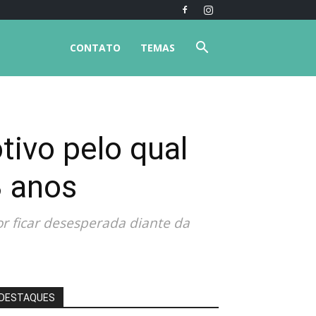
CONTATO
TEMAS
tivo pelo qual
3 anos
r ficar desesperada diante da
DESTAQUES