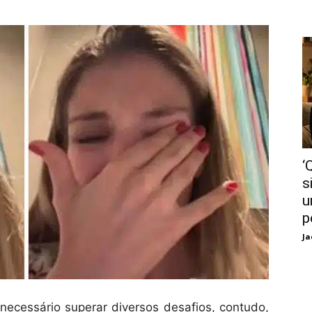
‘
s
u
p
Ja
ecessário superar diversos desafios, contudo,