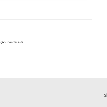
m
ção, identifica-te!
S